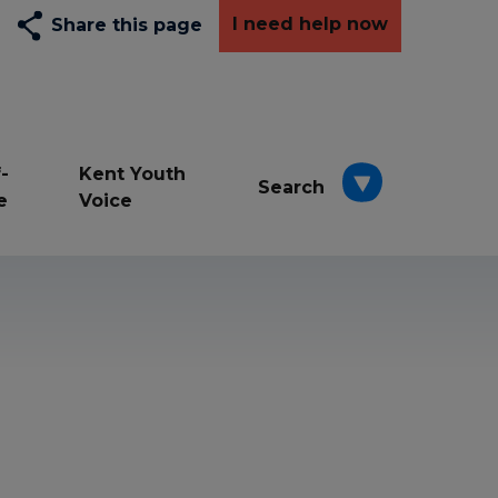
I need help now
Share this page
-
Kent Youth
Search
e
Voice
Depression
Exams
Resilience awards
School
Wellbeing
young carers