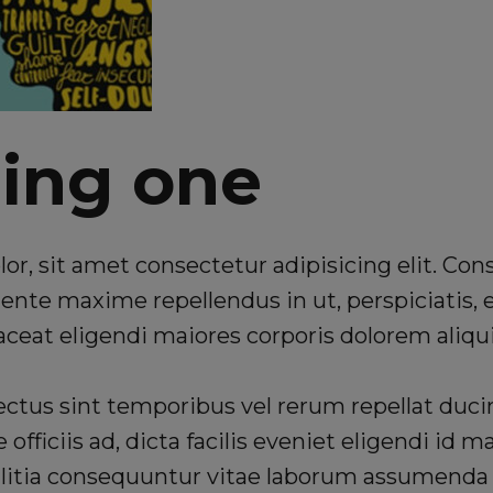
ing one
r, sit amet consectetur adipisicing elit. Con
ente maxime repellendus in ut, perspiciatis, 
eat eligendi maiores corporis dolorem aliqui
ctus sint temporibus vel rerum repellat du
fficiis ad, dicta facilis eveniet eligendi id m
litia consequuntur vitae laborum assumenda