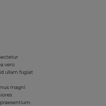
Search
sectetur
ea vero
d ullam fugiat
cimus magni
aiores
 praesentium