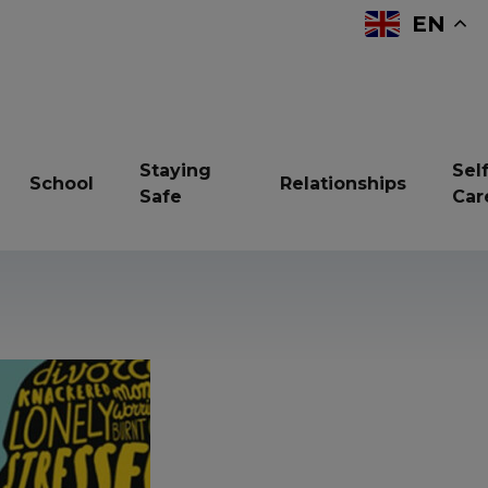
EN
Staying
Self
School
Relationships
Safe
Car
reavement
Bullying
Children in Care
ndfulness
Online Safety
Resilience
vices and support
Sexual Health
Sleep