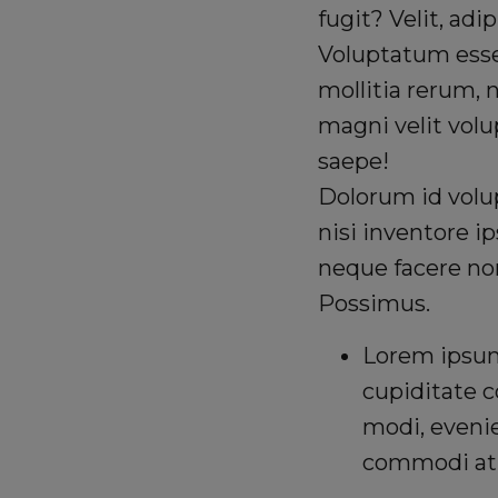
fugit? Velit, adip
Voluptatum esse
mollitia rerum, 
magni velit volu
saepe!
Dolorum id vol
nisi inventore i
neque facere non
Possimus.
Lorem ipsum 
cupiditate 
modi, evenie
commodi at