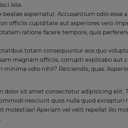
isci iste.
 beatae aspernatur. Accusantium odio esse a
non officiis cupiditate aut asperiores vero imp
ptatem ratione facere tempore, quis perferend
uptatibus totam consequuntur eos quo volup
psam magnam officiis, corrupti explicabo aut
 minima odio nihil? Reiciendis, quas. Asperio
dolor sit amet consectetur adipisicing elit. 
commodi nesciunt quos nulla quod excepturi 
t molestiae! Aperiam vel velit repellat illo mo
.