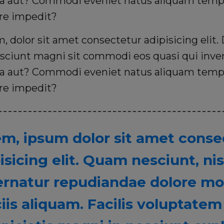
a aut? Commodi eveniet natus aliquam temp
ure impedit?
 dolor sit amet consectetur adipisicing elit
sciunt magni sit commodi eos quasi qui inven
a aut? Commodi eveniet natus aliquam temp
ure impedit?
m, ipsum dolor sit amet conse
isicing elit. Quam nesciunt, nis
rnatur repudiandae dolore mol
ciis aliquam. Facilis voluptat