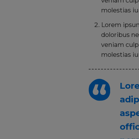
veniam culp
molestias i
Lorem ipsum,
doloribus ne
veniam culp
molestias i
Lore
adip
aspe
offi