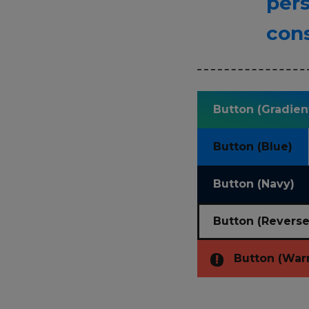
pers
con
Button (Gradien
Button (Blue)
Button (Navy)
Button (Reverse
Button (War