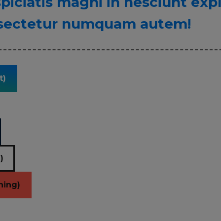
piciatis magni in nesciunt exp
sectetur numquam autem!
t)
)
ning)