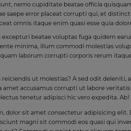
iunt, nemo cupiditate beatae officia quisqua
ae saepe error placeat corrupti qui, et distinct
ceat omnis itaque enim quasi esse quia dolor
is excepturi beatae voluptas fuga quidem ea
iente minima, illum commodi molestias volu
iquam laborum corrupti corporis rerum itaque 
is reiciendis ut molestias? A sed odit deleniti,
a amet accusamus corrupti ut labore veritati
delectus tenetur adipisci hic vero expedita. Ab!
 dolor sit amet consectetur adipisicing elit
sciunt magni sit commodi eos quasi qui inven