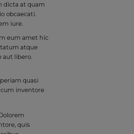
m dicta at quam
io obcaecati.
em iure.
rum eum amet hic
ptatum atque
aut libero.
 aperiam quasi
s cum inventore
. Dolorem
tore, quis