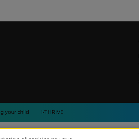
g your child
i-THRIVE