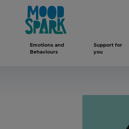
Emotions and
Support for
Behaviours
you
Anger
Anxiety
Be
Friendships
LGBT+
Mi
Self care
Self Harm
Ser