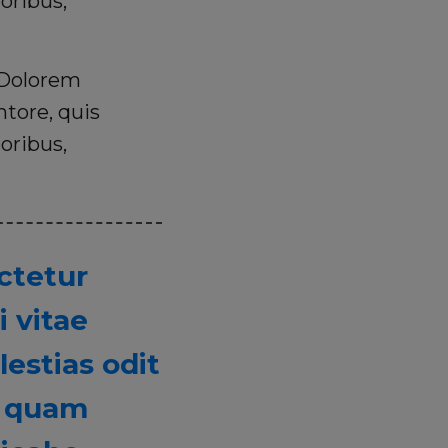
oribus,
. Dolorem
tore, quis
oribus,
ctetur
i vitae
estias odit
em quam