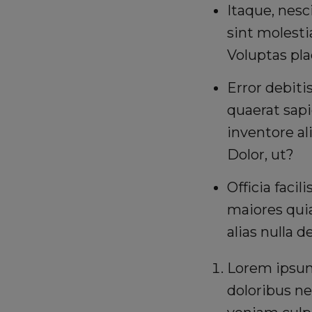
Itaque, nesc
sint molesti
Voluptas pla
Error debit
quaerat sap
inventore al
Dolor, ut?
Officia facil
maiores qui
alias nulla 
Lorem ipsum,
doloribus ne