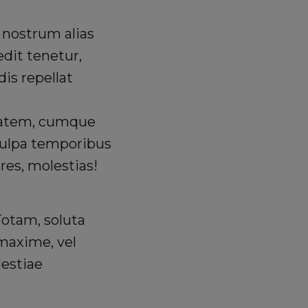
 nostrum alias
edit tenetur,
is repellat
tatem, cumque
 culpa temporibus
res, molestias!
Totam, soluta
maxime, vel
lestiae