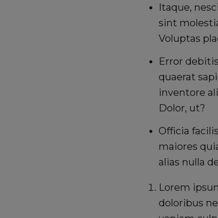
Itaque, nesc
sint molesti
Voluptas pla
Error debit
quaerat sap
inventore al
Dolor, ut?
Officia facil
maiores qui
alias nulla 
Lorem ipsum,
doloribus ne