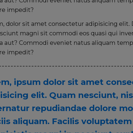
a aut? Commodi eveniet natus aliquam temp
ure impedit?
 dolor sit amet consectetur adipisicing elit
sciunt magni sit commodi eos quasi qui inven
a aut? Commodi eveniet natus aliquam temp
ure impedit?
m, ipsum dolor sit amet conse
isicing elit. Quam nesciunt, nis
rnatur repudiandae dolore mol
ciis aliquam. Facilis voluptat