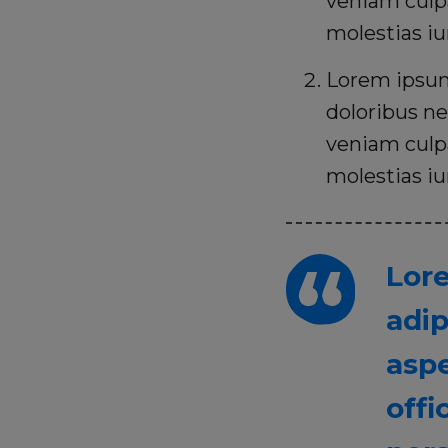
veniam culp
molestias i
Lorem ipsum,
doloribus ne
veniam culp
molestias i
Lore
adip
aspe
offi