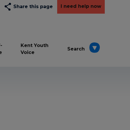
I need help now
Share this page
-
Kent Youth
Search
e
Voice
Depression
Exams
Resilience awards
School
Wellbeing
young carers