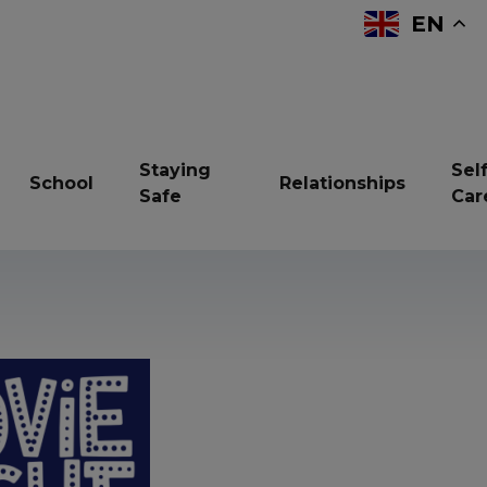
EN
Staying
Self
School
Relationships
Safe
Car
reavement
Bullying
Children in Care
ndfulness
Online Safety
Resilience
vices and support
Sexual Health
Sleep