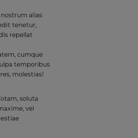
 nostrum alias
edit tenetur,
is repellat
tatem, cumque
 culpa temporibus
res, molestias!
Totam, soluta
maxime, vel
lestiae