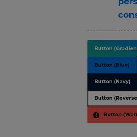
pers
con
Button (Gradien
Button (Blue)
Button (Navy)
Button (Reverse
Button (War