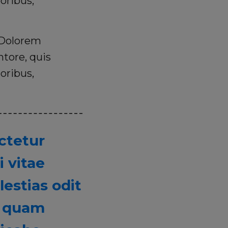
oribus,
. Dolorem
tore, quis
oribus,
ctetur
i vitae
estias odit
em quam