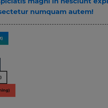
piciatis magni in nesciunt exp
sectetur numquam autem!
t)
)
ning)