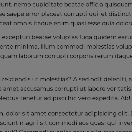
iunt, nemo cupiditate beatae officia quisqua
ae saepe error placeat corrupti qui, et distinct
ceat omnis itaque enim quasi esse quia dolor
is excepturi beatae voluptas fuga quidem ea
iente minima, illum commodi molestias volu
iquam laborum corrupti corporis rerum itaque 
is reiciendis ut molestias? A sed odit deleniti,
a amet accusamus corrupti ut labore veritati
delectus tenetur adipisci hic vero expedita. Ab!
 dolor sit amet consectetur adipisicing elit
sciunt magni sit commodi eos quasi qui inven