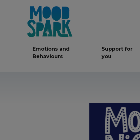
Emotions and
Support for
Behaviours
you
Anger
Anxiety
Be
Friendships
LGBT+
Mi
Self care
Self Harm
Ser