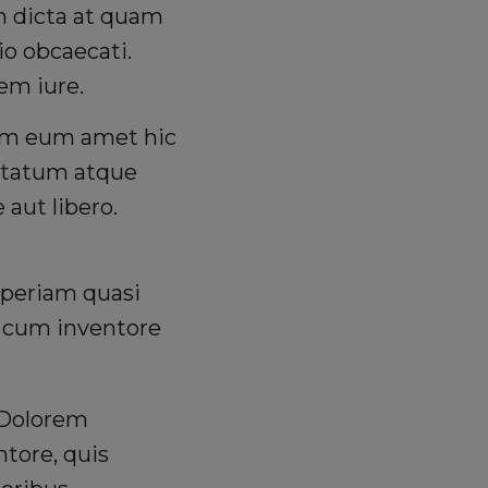
m dicta at quam
io obcaecati.
em iure.
rum eum amet hic
ptatum atque
aut libero.
 aperiam quasi
s cum inventore
. Dolorem
tore, quis