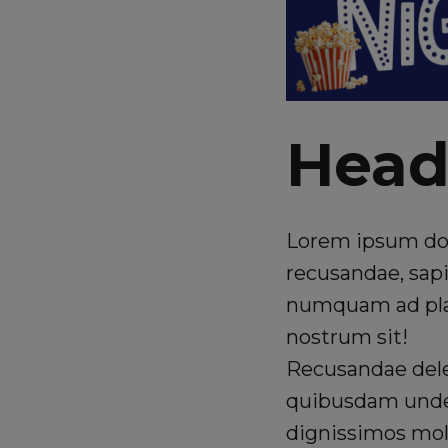
Head
Lorem ipsum dolo
recusandae, sapi
numquam ad plac
nostrum sit!
Recusandae dele
quibusdam unde o
dignissimos mol