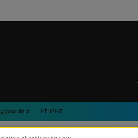
g your child
i-THRIVE