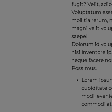
fugit? Velit, adip
Voluptatum esse
mollitia rerum, 
magni velit volu
saepe!
Dolorum id vol
nisi inventore i
neque facere non
Possimus.
Lorem ipsum 
cupiditate 
modi, evenie
commodi at