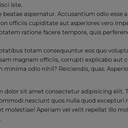
isci iste.
 beatae aspernatur. Accusantium odio esse a
non officiis cupiditate aut asperiores vero imp
ptatem ratione facere tempore, quis perferend
uptatibus totam consequuntur eos quo volup
psam magnam officiis, corrupti explicabo aut
 minima odio nihil? Reiciendis, quas. Asperio
dolor sit amet consectetur adipisicing elit. 
commodi nesciunt quos nulla quod excepturi 
t molestiae! Aperiam vel velit repellat illo mo
.