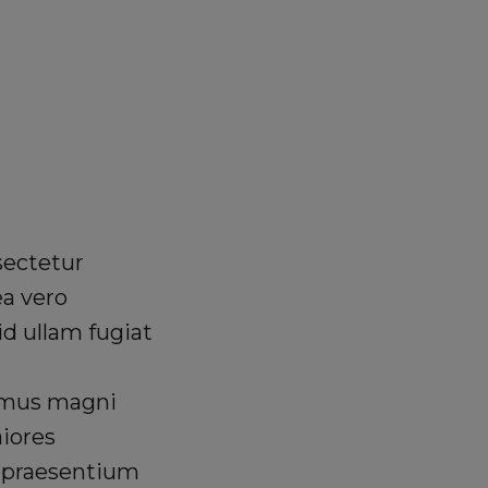
Search
sectetur
ea vero
d ullam fugiat
cimus magni
aiores
 praesentium