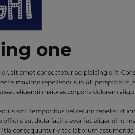
ing one
r, sit amet consectetur adipisicing elit. Con
ente maxime repellendus in ut, perspiciatis, 
eat eligendi maiores corporis dolorem aliqui
ctus sint temporibus vel rerum repellat du
fficiis ad, dicta facilis eveniet eligendi id m
litia consequuntur vitae laborum assumenda